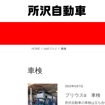
コ
ナ
ン
ビ
テ
ゲ
ン
ー
ツ
シ
へ
ョ
ス
ン
キ
に
ッ
移
HOME
staffブログ
車検
プ
動
車検
2022年5月7日
プリウスα 車検
所沢自動車の車検は立ち合