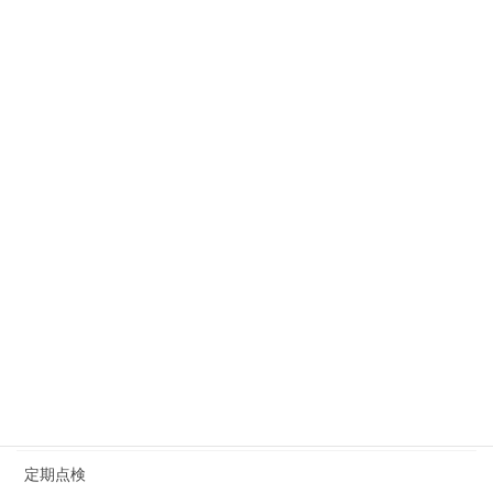
年末年始休業のおしらせ
2023年12月17日
カテゴリー
お客様の声
お知らせ
コラム
一般整備
軽自動車
定期点検