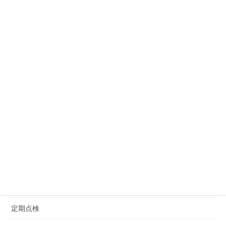
年末年始休業のおしらせ
2023年12月17日
カテゴリー
お客様の声
お知らせ
コラム
一般整備
軽自動車
定期点検